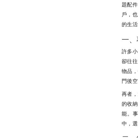
題配件
戶，也
的生活
一、
許多小
卻往往
物品，
門後空
再者，
的收納
能。
中，選