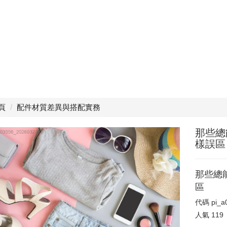
頁
配件材質差異與搭配實務
那些總
樣誤區
那些總
區
代碼
pi_
人氣
119