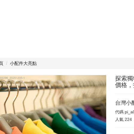
頁
小配件大亮點
探索獨
價格，
台灣小
代碼
pi_
人氣
224