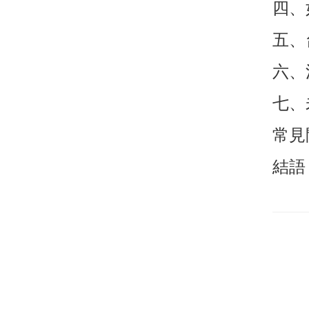
四、
五、
六、
七、
常見
結語