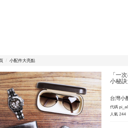
頁
小配件大亮點
「一次
小秘訣
台灣小
代碼
pi_
人氣
244