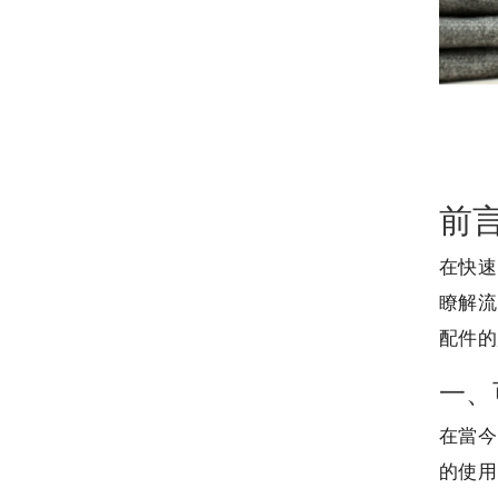
前
在快速
瞭解流
配件的
一、
在當今
的使用