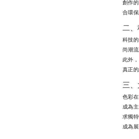
創作的
合環保
二、
科技的
尚潮流
此外，
真正的
三、
色彩在
成為主
求獨特
成為展