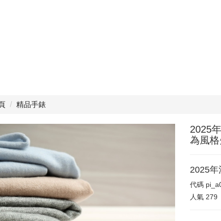
頁
精品手錶
202
為風格
2025
代碼
pi_a
人氣
279