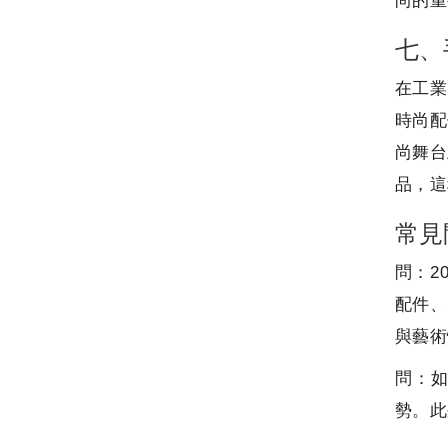
尚的重
七、
在工業
時尚配
尚舞台
品，這
常見
問：2
配件、
與藝術
問：
勢。此