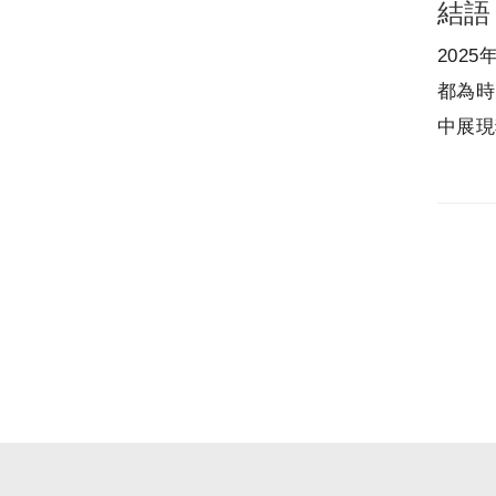
結語
202
都為時
中展現