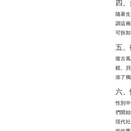
四、
隨著生
調這兩
可拆卸
五、
復古風
鏡、貝
添了獨
六、
性別中
們開始
現代社