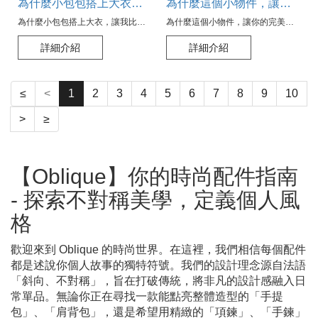
為什麼小包包搭上大衣，讓我比明星還自信？
為什麼這個小物件，讓你的完美裝潢崩潰成災難現場？
為什麼小包包搭上大衣，讓我比明星還自信？
為什麼這個小物件，讓你的完美裝潢崩潰成災難現場？
詳細介紹
詳細介紹
≤
<
1
2
3
4
5
6
7
8
9
10
>
≥
【Oblique】你的時尚配件指南
- 探索不對稱美學，定義個人風
格
歡迎來到 Oblique 的時尚世界。在這裡，我們相信每個配件
都是述說你個人故事的獨特符號。我們的設計理念源自法語
「斜向、不對稱」，旨在打破傳統，將非凡的設計感融入日
常單品。無論你正在尋找一款能點亮整體造型的「手提
包」、「肩背包」，還是希望用精緻的「項鍊」、「手鍊」